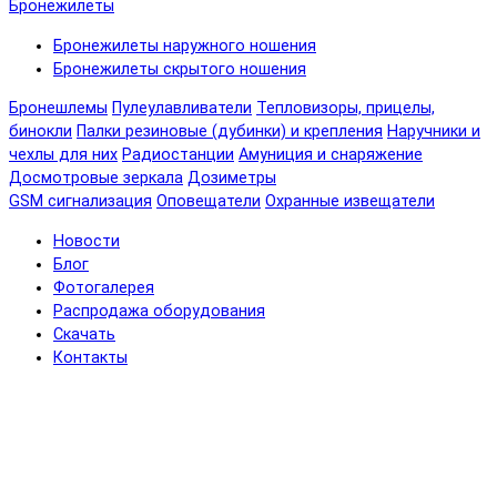
Бронежилеты
Бронежилеты наружного ношения
Бронежилеты скрытого ношения
Бронешлемы
Пулеулавливатели
Тепловизоры, прицелы,
бинокли
Палки резиновые (дубинки) и крепления
Наручники и
чехлы для них
Радиостанции
Амуниция и снаряжение
Досмотровые зеркала
Дозиметры
GSM сигнализация
Оповещатели
Охранные извещатели
Новости
Блог
Фотогалерея
Распродажа оборудования
Скачать
Контакты