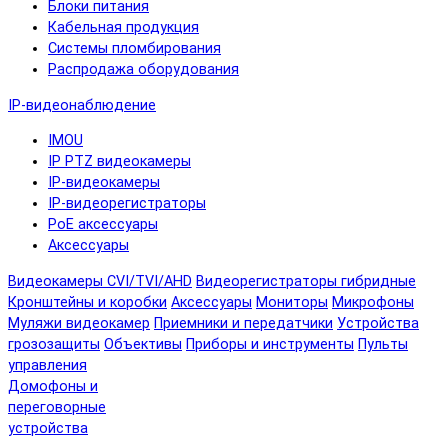
Блоки питания
Кабельная продукция
Системы пломбирования
Распродажа оборудования
IP-видеонаблюдение
IMOU
IP PTZ видеокамеры
IP-видеокамеры
IP-видеорегистраторы
PoE аксессуары
Аксессуары
Видеокамеры CVI/TVI/AHD
Видеорегистраторы гибридные
Кронштейны и коробки
Аксессуары
Мониторы
Микрофоны
Муляжи видеокамер
Приемники и передатчики
Устройства
грозозащиты
Объективы
Приборы и инструменты
Пульты
управления
Домофоны и
переговорные
устройства