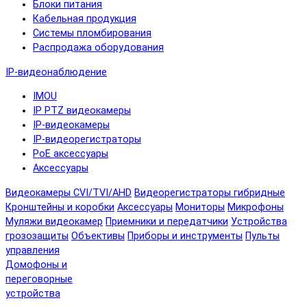
Блоки питания
Кабельная продукция
Системы пломбирования
Распродажа оборудования
IP-видеонаблюдение
IMOU
IP PTZ видеокамеры
IP-видеокамеры
IP-видеорегистраторы
PoE аксессуары
Аксессуары
Видеокамеры CVI/TVI/AHD
Видеорегистраторы гибридные
Кронштейны и коробки
Аксессуары
Мониторы
Микрофоны
Муляжи видеокамер
Приемники и передатчики
Устройства
грозозащиты
Объективы
Приборы и инструменты
Пульты
управления
Домофоны и
переговорные
устройства