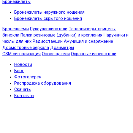
Бронежилеты
Бронежилеты наружного ношения
Бронежилеты скрытого ношения
Бронешлемы
Пулеулавливатели
Тепловизоры, прицелы,
бинокли
Палки резиновые (дубинки) и крепления
Наручники и
чехлы для них
Радиостанции
Амуниция и снаряжение
Досмотровые зеркала
Дозиметры
GSM сигнализация
Оповещатели
Охранные извещатели
Новости
Блог
Фотогалерея
Распродажа оборудования
Скачать
Контакты