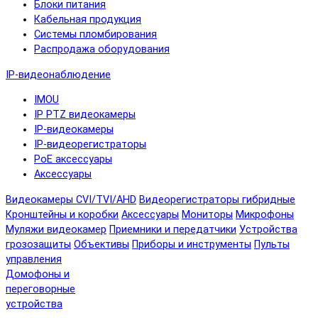
Блоки питания
Кабельная продукция
Системы пломбирования
Распродажа оборудования
IP-видеонаблюдение
IMOU
IP PTZ видеокамеры
IP-видеокамеры
IP-видеорегистраторы
PoE аксессуары
Аксессуары
Видеокамеры CVI/TVI/AHD
Видеорегистраторы гибридные
Кронштейны и коробки
Аксессуары
Мониторы
Микрофоны
Муляжи видеокамер
Приемники и передатчики
Устройства
грозозащиты
Объективы
Приборы и инструменты
Пульты
управления
Домофоны и
переговорные
устройства