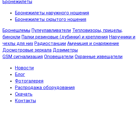
Бронежилеты
Бронежилеты наружного ношения
Бронежилеты скрытого ношения
Бронешлемы
Пулеулавливатели
Тепловизоры, прицелы,
бинокли
Палки резиновые (дубинки) и крепления
Наручники и
чехлы для них
Радиостанции
Амуниция и снаряжение
Досмотровые зеркала
Дозиметры
GSM сигнализация
Оповещатели
Охранные извещатели
Новости
Блог
Фотогалерея
Распродажа оборудования
Скачать
Контакты