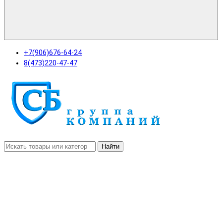
+7(906)676-64-24
8(473)220-47-47
Найти