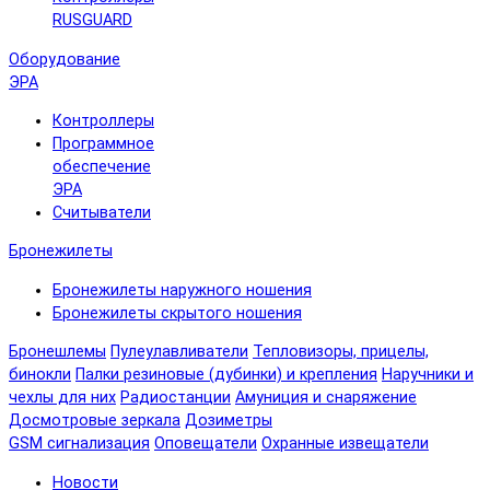
RUSGUARD
Оборудование
ЭРА
Контроллеры
Программное
обеспечение
ЭРА
Считыватели
Бронежилеты
Бронежилеты наружного ношения
Бронежилеты скрытого ношения
Бронешлемы
Пулеулавливатели
Тепловизоры, прицелы,
бинокли
Палки резиновые (дубинки) и крепления
Наручники и
чехлы для них
Радиостанции
Амуниция и снаряжение
Досмотровые зеркала
Дозиметры
GSM сигнализация
Оповещатели
Охранные извещатели
Новости