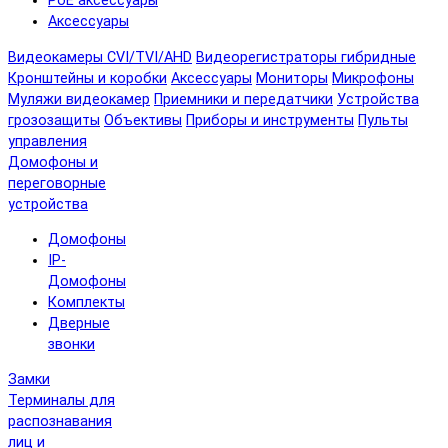
PoE аксессуары
Аксессуары
Видеокамеры CVI/TVI/AHD
Видеорегистраторы гибридные
Кронштейны и коробки
Аксессуары
Мониторы
Микрофоны
Муляжи видеокамер
Приемники и передатчики
Устройства
грозозащиты
Объективы
Приборы и инструменты
Пульты
управления
Домофоны и
переговорные
устройства
Домофоны
IP-
Домофоны
Комплекты
Дверные
звонки
Замки
Терминалы для
распознавания
лиц и