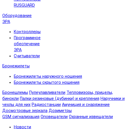
RUSGUARD
Оборудование
ЭРА
Контроллеры
Программное
обеспечение
ЭРА
Считыватели
Бронежилеты
Бронежилеты наружного ношения
Бронежилеты скрытого ношения
Бронешлемы
Пулеулавливатели
Тепловизоры, прицелы,
бинокли
Палки резиновые (дубинки) и крепления
Наручники и
чехлы для них
Радиостанции
Амуниция и снаряжение
Досмотровые зеркала
Дозиметры
GSM сигнализация
Оповещатели
Охранные извещатели
Новости