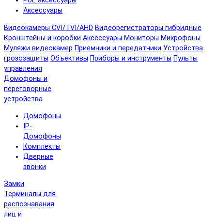
PoE аксессуары
Аксессуары
Видеокамеры CVI/TVI/AHD
Видеорегистраторы гибридные
Кронштейны и коробки
Аксессуары
Мониторы
Микрофоны
Муляжи видеокамер
Приемники и передатчики
Устройства
грозозащиты
Объективы
Приборы и инструменты
Пульты
управления
Домофоны и
переговорные
устройства
Домофоны
IP-
Домофоны
Комплекты
Дверные
звонки
Замки
Терминалы для
распознавания
лиц и