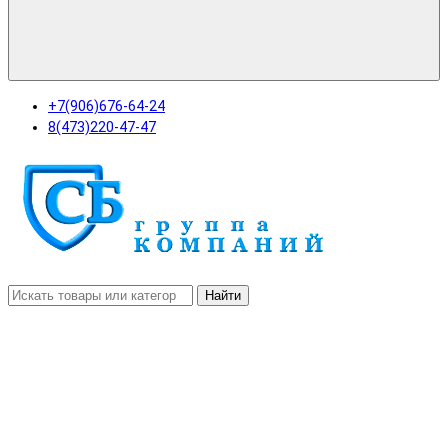
+7(906)676-64-24
8(473)220-47-47
Найти