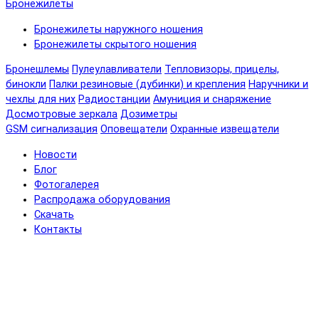
Бронежилеты
Бронежилеты наружного ношения
Бронежилеты скрытого ношения
Бронешлемы
Пулеулавливатели
Тепловизоры, прицелы,
бинокли
Палки резиновые (дубинки) и крепления
Наручники и
чехлы для них
Радиостанции
Амуниция и снаряжение
Досмотровые зеркала
Дозиметры
GSM сигнализация
Оповещатели
Охранные извещатели
Новости
Блог
Фотогалерея
Распродажа оборудования
Скачать
Контакты