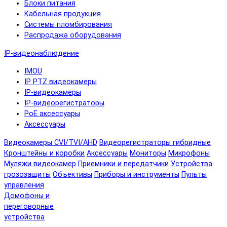
Блоки питания
Кабельная продукция
Системы пломбирования
Распродажа оборудования
IP-видеонаблюдение
IMOU
IP PTZ видеокамеры
IP-видеокамеры
IP-видеорегистраторы
PoE аксессуары
Аксессуары
Видеокамеры CVI/TVI/AHD
Видеорегистраторы гибридные
Кронштейны и коробки
Аксессуары
Мониторы
Микрофоны
Муляжи видеокамер
Приемники и передатчики
Устройства
грозозащиты
Объективы
Приборы и инструменты
Пульты
управления
Домофоны и
переговорные
устройства