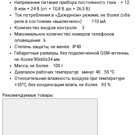
Напряжение питания прибора постоянного тока
+ 12
В или + 24 В (от + 10,8 В до + 26,5 В)
Ток потребления в «Дежурном» режиме, не более (оба
реле в состоянии «выключено»)
110 мА
Количество входов контроля
3
Максимальное количество номеров телефонов
оповещения
6
Степень защиты, не менее
IP40
Габаритные размеры, без подключенной GSM-антенны,
не более
90x60x34 мм
Масса, не более
100 г
Диапазон рабочих температур
минус 40… 55 °С
Относительная влажность воздуха при температуре
+35°С, без конденсации влаги, не более
93 %
Рекомендуемые товары