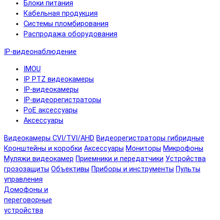
Блоки питания
Кабельная продукция
Системы пломбирования
Распродажа оборудования
IP-видеонаблюдение
IMOU
IP PTZ видеокамеры
IP-видеокамеры
IP-видеорегистраторы
PoE аксессуары
Аксессуары
Видеокамеры CVI/TVI/AHD
Видеорегистраторы гибридные
Кронштейны и коробки
Аксессуары
Мониторы
Микрофоны
Муляжи видеокамер
Приемники и передатчики
Устройства
грозозащиты
Объективы
Приборы и инструменты
Пульты
управления
Домофоны и
переговорные
устройства