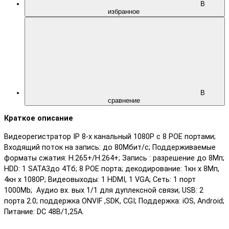
В
избранное
В
сравнение
Краткое описание
Видеорегистратор IP 8-х канальный 1080Р с 8 POE портами;
Входящий поток на запись: до 80Мбит/с; Поддерживаемые
форматы сжатия: H.265+/H.264+; Запись : разрешение до 8Мп;
HDD: 1 SATA3до 4Тб; 8 POE порта; декодирование: 1кн х 8Мп,
4кн х 1080Р; Видеовыходы: 1 HDMI, 1 VGA; Сеть: 1 порт
1000Mb; Аудио вх. вых 1/1 для дуплексной связи; USB: 2
порта 2.0; поддержка ONVIF ,SDK, CGI; Поддержка: iOS, Android;
Питание: DC 48В/1,25А.