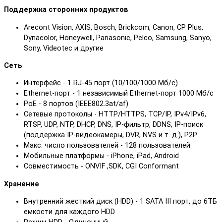
Поддержка сторонних продуктов
Arecont Vision, AXIS, Bosch, Brickcom, Canon, CP Plus,
Dynacolor, Honeywell, Panasonic, Pelco, Samsung, Sanyo,
Sony, Videotec и другие
Сеть
Интерфейс - 1 RJ-45 порт (10/100/1000 Mб/с)
Ethernet-порт - 1 независимый Ethernet-порт 1000 Мб/с
PoE - 8 портов (IEEE802.3at/af)
Сетевые протоколы - HTTP/HTTPS, TCP/IP, IPv4/IPv6,
RTSP, UDP, NTP, DHCP, DNS, IP-фильтр, DDNS, IP-поиск
(поддержка IP-видеокамеры, DVR, NVS и т. д.), P2P
Макс. число пользователей - 128 пользователей
Мобильные платформы - iPhone, iPad, Android
Совместимость - ONVIF ,SDK, CGI Conformant
Хранение
Внутренний жесткий диск (HDD) - 1 SATA III порт, до 6TБ
емкости для каждого HDD