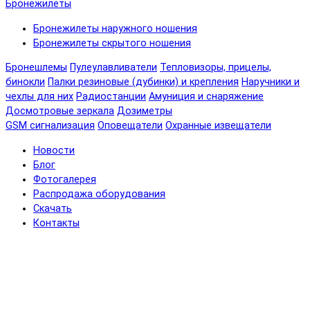
Бронежилеты
Бронежилеты наружного ношения
Бронежилеты скрытого ношения
Бронешлемы
Пулеулавливатели
Тепловизоры, прицелы,
бинокли
Палки резиновые (дубинки) и крепления
Наручники и
чехлы для них
Радиостанции
Амуниция и снаряжение
Досмотровые зеркала
Дозиметры
GSM сигнализация
Оповещатели
Охранные извещатели
Новости
Блог
Фотогалерея
Распродажа оборудования
Скачать
Контакты