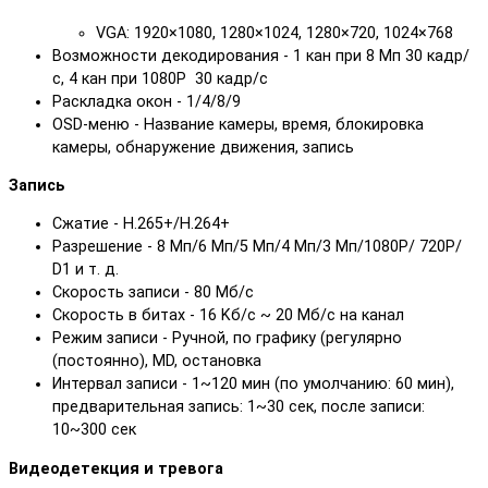
VGA: 1920×1080, 1280×1024, 1280×720, 1024×768
Возможности декодирования - 1 кан при 8 Mп 30 кадр/
с, 4 кан при 1080P 30 кадр/с
Раскладка окон - 1/4/8/9
OSD-меню - Название камеры, время, блокировка
камеры, обнаружение движения, запись
Запись
Сжатие - H.265+/H.264+
Разрешение - 8 Mп/6 Mп/5 Mп/4 Mп/3 Mп/1080P/ 720P/
D1 и т. д.
Скорость записи - 80 Mб/с
Скорость в битах - 16 Kб/с ~ 20 Mб/с на канал
Режим записи - Ручной, по графику (регулярно
(постоянно), MD, остановка
Интервал записи - 1~120 мин (по умолчанию: 60 мин),
предварительная запись: 1~30 сек, после записи:
10~300 сек
Видеодетекция и тревога